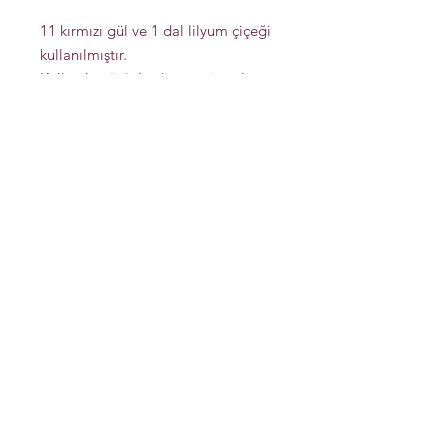
11 kırmızı gül ve 1 dal lilyum çiçeği
kullanılmıştır.
Kullanılan ürünlerde mevsimsel ve
stok durumuna göre farklılıklar
olabilir.0554 510 3436 nolu
whatsapp hattımızdan iletişime
geçebilirsiniz.
.
Mesafeli Satış Sözleşmesi
Ödeme ve Teslimat
Gizlilik ve Güvenlik
İptal ve İade Şartları