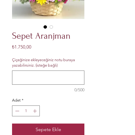
Sepet Aranjman
Fiyat
₺1.750,00
Çiçeğinize ekleyeceğiniz notu buraya
yazabilirsiniz. (isteğe bağlı)
0/500
Adet
*
Sepete Ekle