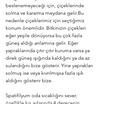
beslenemeyeceği için, çiçeklerinde 
solma ve kararma meydana gelir.Bu 
nedenle çiçeklerimiz için seçtiğimiz 
konum önemlidir. Bitkinizin çiçekleri 
eğer yeşile dönüyorsa bu çok fazla 
güneş aldığı anlamına gelir. Eğer 
yapraklarında çıtır çıtır kuruma varsa ya 
direk güneş ışığında kaldığını ya da az 
sulandığını bize gösterir. Yine yaprakları 
solmuş ise veya kıvrılmışsa fazla ışık 
aldığını gösterir bize.
Spatifilyum oda sıcaklığını sever, 
özellikle kış aylarında 4 derecenin 
altında kesinlikle bırakılmamalıdır. Hızlı 
bir şekilde çiçek kaybına ve ölüme 
neden olacaktır düşük hava sıcaklığı. 
Genel olarak tüm çiçeklerde 