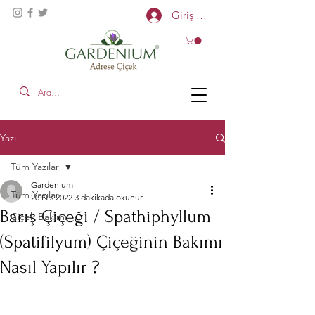
Giriş Yap
Yazı
Tüm Yazılar
Gardenium
Tüm Yazılar
20 Nis 2022
3 dakikada okunur
Barış Çiçeği / Spathiphyllum
Çiçek Bakımı
(Spatifilyum) Çiçeğinin Bakımı
Nasıl Yapılır ?